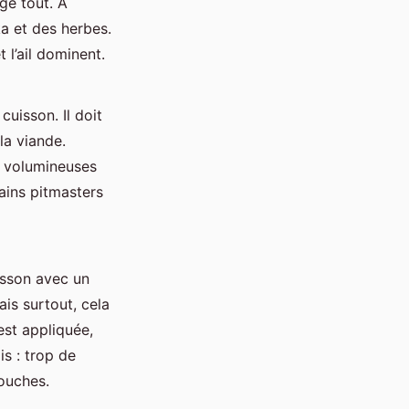
ge tout. À
ka et des herbes.
et l’ail dominent.
uisson. Il doit
la viande.
es volumineuses
tains pitmasters
isson avec un
is surtout, cela
est appliquée,
is : trop de
touches.