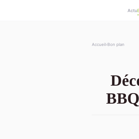
Actu
Accueil
›
Bon plan
Déco
BBQ 