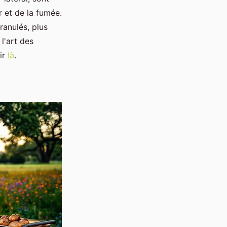
r et de la fumée.
ranulés, plus
l'art des
ir
là
.