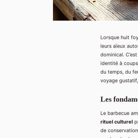
Lorsque huit fo
leurs aïeux auto
dominical. C’es
identité à coups
du temps, du fe
voyage gustatif,
Les fondame
Le barbecue amér
rituel culturel
pr
de conservation