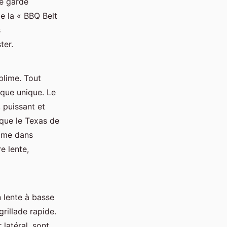
le garde
e la « BBQ Belt
s
ter.
blime. Tout
que unique. Le
, puissant et
rque le Texas de
omme dans
e lente,
 lente à basse
grillade rapide.
 latéral, sont