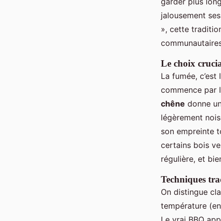
garder plus lon
jalousement ses 
», cette traditi
communautaires,
Le choix crucia
La fumée, c’est 
commence par le
chêne
donne une
légèrement nois
son empreinte t
certains bois v
régulière, et bie
Techniques tra
On distingue cl
température (ent
Le vrai BBQ app