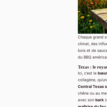
Chaque grand sty
climat, des influ
bois et de sauce
du BBQ américai
Texas : le roy
Ici, c’est le
bœu
collagène, qu’u
Central Texas s
chêne ou au mes
avec son
bark
(
maîtrise du feu