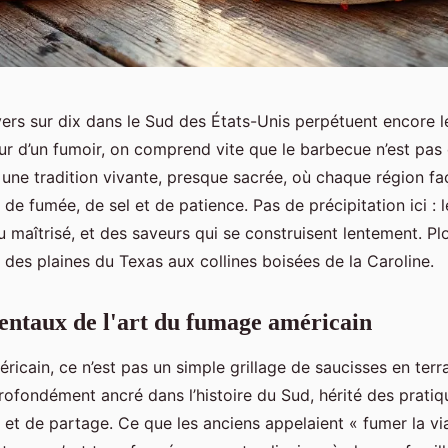
yers sur dix dans le Sud des États-Unis perpétuent encore l
ur d’un fumoir, on comprend vite que le barbecue n’est pas
t une tradition vivante, presque sacrée, où chaque région f
 de fumée, de sel et de patience. Pas de précipitation ici : l
u maîtrisé, et des saveurs qui se construisent lentement. P
 des plaines du Texas aux collines boisées de la Caroline.
ntaux de l'art du fumage américain
icain, ce n’est pas un simple grillage de saucisses en terra
ofondément ancré dans l’histoire du Sud, hérité des pratiq
 et de partage. Ce que les anciens appelaient « fumer la vi