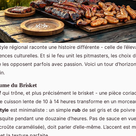
le régional raconte une histoire différente - celle de l’élev
ences culturelles. Et si le feu unit les pitmasters, les choix 
 les opposent parfois avec passion. Voici un tour d’horizon 
n.
aume du Brisket
f
qui trône, et plus précisément le brisket - une pièce coriac
ne cuisson lente de 10 à 14 heures transforme en un morcea
tyle
est minimaliste : un simple
rub
de sel gris et de poivre
quite pendant une douzaine d’heures. Pas de sauce en vue 
croûte caramélisée), doit parler d’elle-même. L’accent est mi
et la texture parfaite.