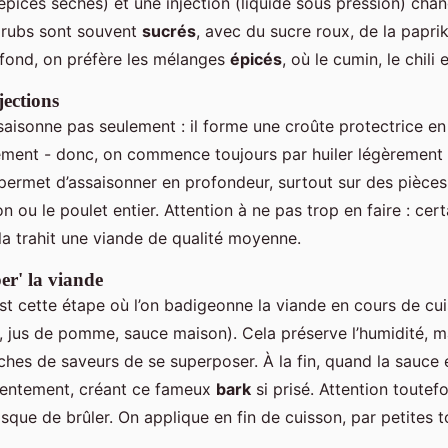
pices sèches) et une injection (liquide sous pression) chan
s rubs sont souvent
sucrés
, avec du sucre roux, de la papri
fond, on préfère les mélanges
épicés
, où le cumin, le chili 
jections
aisonne pas seulement : il forme une croûte protectrice en c
ement - donc, on commence toujours par huiler légèrement 
e, permet d’assaisonner en profondeur, surtout sur des pièc
ou le poulet entier. Attention à ne pas trop en faire : cer
la trahit une viande de qualité moyenne.
er' la viande
’est cette étape où l’on badigeonne la viande en cours de cu
e, jus de pomme, sauce maison). Cela préserve l’humidité, ma
hes de saveurs de se superposer. À la fin, quand la sauce 
 lentement, créant ce fameux
bark
si prisé. Attention toutefo
isque de brûler. On applique en fin de cuisson, par petites 