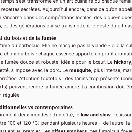
gtemps s’est transformé en un art culinaire où chaque famil
recettes secrètes. Aujourd’hui encore, dans ce qu’on appell
on s’incarne dans des compétitions locales, des pique-nique
 et des générations qui se transmettent le geste du pitmas
l du bois et de la fumée
l’âme du barbecue. Elle ne masque pas la viande - elle la su
 choix du bois : chaque essence apporte un profil aromati
 fumée douce et robuste, idéale pour le bœuf. Le
hickory
etté, s’impose avec le porc. Le
mesquite
, plus intense, ma
orréfiée. Attention toutefois : des tanins trop présents (c
erts) peuvent rendre la fumée amère. La combustion doit êtr
n régulée.
ditionnelles vs contemporaines
airement deux mondes : d’un côté, le
low and slow
- cuisson
re 100 et 120 °C) pendant plusieurs heures -, de l’autre, la 
artient au premier. Les
offset smokers
, ces fumoirs à foyer