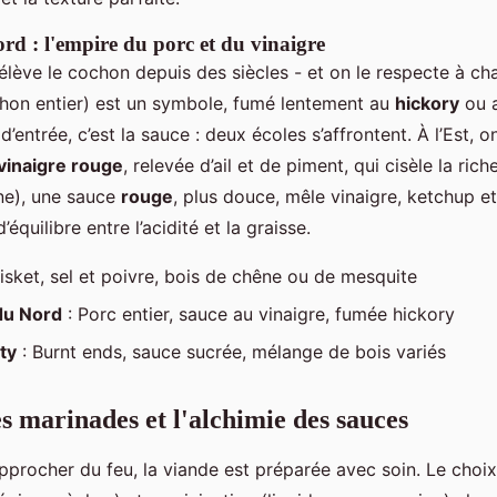
rd : l'empire du porc et du vinaigre
élève le cochon depuis des siècles - et on le respecte à ch
hon entier) est un symbole, fumé lentement au
hickory
ou 
’entrée, c’est la sauce : deux écoles s’affrontent. À l’Est, on
 vinaigre rouge
, relevée d’ail et de piment, qui cisèle la ric
ine), une sauce
rouge
, plus douce, mêle vinaigre, ketchup et
d’équilibre entre l’acidité et la graisse.
risket, sel et poivre, bois de chêne ou de mesquite
du Nord
: Porc entier, sauce au vinaigre, fumée hickory
ty
: Burnt ends, sauce sucrée, mélange de bois variés
s marinades et l'alchimie des sauces
procher du feu, la viande est préparée avec soin. Le choi