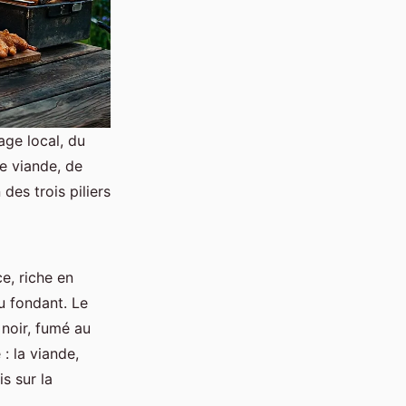
age local, du
de viande, de
des trois piliers
e, riche en
u fondant. Le
 noir, fumé au
: la viande,
s sur la