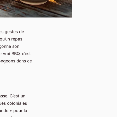
es gestes de
 qu’un repas
açonne son
e vrai BBQ, c’est
longeons dans ce
sse. C’est un
ues coloniales
ande » pour la