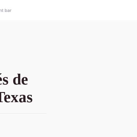
nt bar
és de
Texas