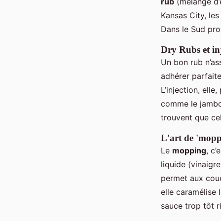
rub
(mélange d’é
Kansas City, le
Dans le Sud pro
Dry Rubs et in
Un bon rub n’ass
adhérer parfait
L’injection, ell
comme le jambon 
trouvent que ce
L'art de 'mopp
Le
mopping
, c
liquide (vinaigr
permet aux couc
elle caramélise
sauce trop tôt r