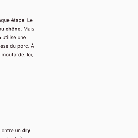
aque étape. Le
au
chêne
. Mais
 utilise une
hesse du porc. À
 moutarde. Ici,
x entre un
dry