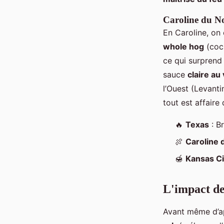
Caroline du No
En Caroline, on 
whole hog
(coc
ce qui surprend d
sauce
claire au
l’Ouest (Levant
tout est affaire 
🔥
Texas
: B
🍖
Caroline 
🍯
Kansas Ci
L'impact de
Avant même d’ap